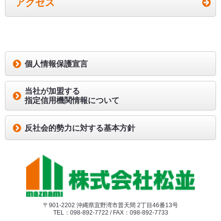
アクセス
設置について
当社は、個人情報の取り扱いに関するお客様からの
問合せ窓口設置し、適切かつ迅速な対応に努めま
す。
個人情報保護宣言
平成27年10月8日
当社が加盟する
代表取締役社長 比嘉滋
指定信用機関情報について
【個人情報の取り扱いに関するお問合せ窓口】
受付時間 平日 9:00～18:00
反社会的勢力に対する基本方針
電話番号 098-892-7722
〒901-2202 沖縄県宜野湾市普天間 2丁目46番13号
TEL：098-892-7722 / FAX：098-892-7733