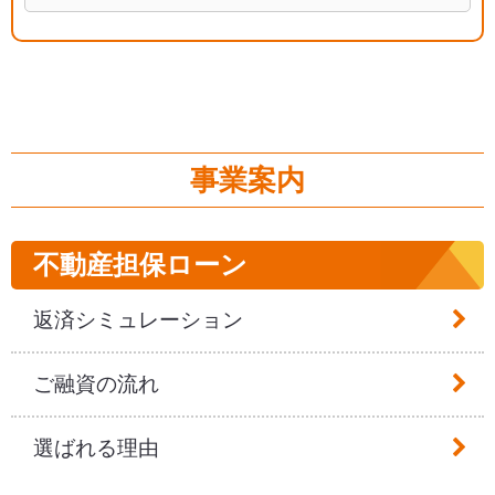
3.個人信用機関の利用
当社が加盟する個人信用情報機関に登録されている
個人情報は、返済能力の調査以外の目的には利用い
たしません。
事業案内
4.個人情報に安全管理
当社は、保有する個人情報において、不正アクセ
不動産担保ローン
ス・紛失・破壊・改ざん及び漏えい等の防止に努
め、適切な安全管理を講じます。
返済シミュレーション
5.個人情報の第三者提供
ご融資の流れ
当社は、法令に定める場合を除き、お客様の個人情
報を、あらかじめご本人様の同意を得ることなく、
選ばれる理由
第三者に提供いたしません。