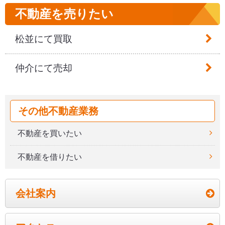
6.個人情報の委託
不動産を売りたい
当社が個人情報の取り扱いを外部へ委託する場合
松並にて買取
は、当社の定める基準に基づき個人情報を適正に取
り扱っていると認められる委託先を選定した上、適
仲介にて売却
正な取り扱いを確保するための契約等を締結し、委
託先において個人情報の安全管理が図られるよう必
要かつ適切な監督を行います。
その他不動産業務
7.個人情報保護の維持・改善
不動産を買いたい
当社は、個人情報の取り扱いが適正に行われるよ
不動産を借りたい
う、全役職員に対する個人情報保護に関する教育及
び取扱状況に関する定期的な監査を行い、当保護方
針を実践するとともに、その継続的改善につとめま
会社案内
す。
8.個人情報についてのお問合せ窓口の