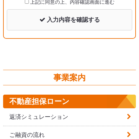
上記に同意の上、内容確認画面に進む
お知らせによりお客様の個人情報の利用目的を明確
にし、法令に定める場合を除き、その利用目的の達
入力内容を確認する
成に必要な範囲内において使用いたします。
3.個人信用機関の利用
当社が加盟する個人信用情報機関に登録されている
個人情報は、返済能力の調査以外の目的には利用い
たしません。
事業案内
4.個人情報に安全管理
当社は、保有する個人情報において、不正アクセ
不動産担保ローン
ス・紛失・破壊・改ざん及び漏えい等の防止に努
め、適切な安全管理を講じます。
返済シミュレーション
5.個人情報の第三者提供
ご融資の流れ