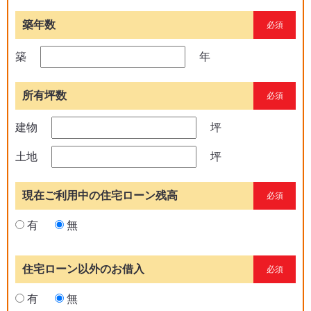
築年数
必須
築
年
所有坪数
必須
建物
坪
土地
坪
現在ご利用中の住宅ローン残高
必須
有
無
住宅ローン以外のお借入
必須
有
無