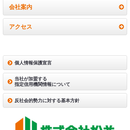
針を実践するとともに、その継続的改善につとめま
会社案内
す。
8.個人情報についてのお問合せ窓口の
アクセス
設置について
当社は、個人情報の取り扱いに関するお客様からの
問合せ窓口設置し、適切かつ迅速な対応に努めま
す。
個人情報保護宣言
平成27年10月8日
当社が加盟する
代表取締役社長 比嘉滋
指定信用機関情報について
【個人情報の取り扱いに関するお問合せ窓口】
受付時間 平日 9:00～18:00
反社会的勢力に対する基本方針
電話番号 098-892-7722