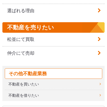
当社は、法令に定める場合を除き、お客様の個人情
報を、あらかじめご本人様の同意を得ることなく、
選ばれる理由
第三者に提供いたしません。
6.個人情報の委託
不動産を売りたい
当社が個人情報の取り扱いを外部へ委託する場合
松並にて買取
は、当社の定める基準に基づき個人情報を適正に取
り扱っていると認められる委託先を選定した上、適
仲介にて売却
正な取り扱いを確保するための契約等を締結し、委
託先において個人情報の安全管理が図られるよう必
要かつ適切な監督を行います。
その他不動産業務
7.個人情報保護の維持・改善
不動産を買いたい
当社は、個人情報の取り扱いが適正に行われるよ
不動産を借りたい
う、全役職員に対する個人情報保護に関する教育及
び取扱状況に関する定期的な監査を行い、当保護方