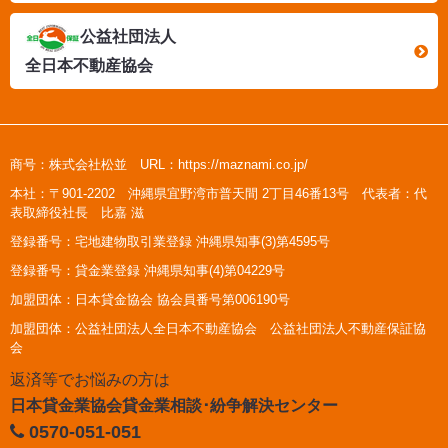
公益社団法人
全日本不動産協会
商号：株式会社松並 URL：https://maznami.co.jp/
本社：〒901-2202 沖縄県宜野湾市普天間 2丁目46番13号 代表者：代
表取締役社長 比嘉 滋
登録番号：宅地建物取引業登録 沖縄県知事(3)第4595号
登録番号：貸金業登録 沖縄県知事(4)第04229号
加盟団体：日本貸金協会 協会員番号第006190号
加盟団体：公益社団法人全日本不動産協会 公益社団法人不動産保証協
会
返済等でお悩みの方は
日本貸金業協会貸金業相談･紛争解決センター
0570-051-051